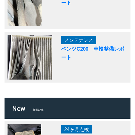
ート
メンテナンス
ベンツC200 車検整備レポ
ート
New
新着記事
24ヶ月点検