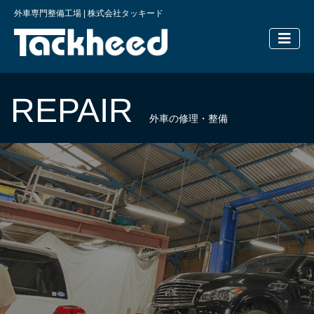
外車専門整備工場 | 株式会社タッキード
横浜の外車
REPAIR
外車の修理・整備