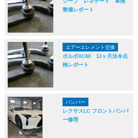
ジープ レネゲード 車検
整備レポート
エアーエレメント交換
ボルボXC60 12ヶ月法令点
検レポート
バンパー
レクサスLC フロントバンパ
ー修理