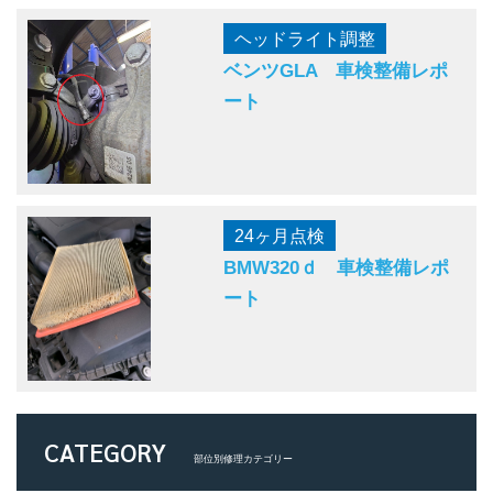
ヘッドライト調整
ベンツGLA 車検整備レポ
ート
24ヶ月点検
BMW320ｄ 車検整備レポ
ート
CATEGORY
部位別修理カテゴリー