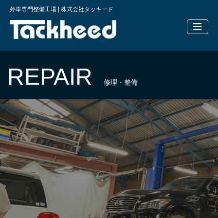
外車専門整備工場 | 株式会社タッキード
横浜の外車
REPAIR
修理・整備