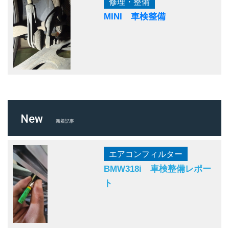
修理・整備
MINI 車検整備
New
新着記事
エアコンフィルター
BMW318i 車検整備レポー
ト