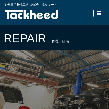
外車専門整備工場 | 株式会社タッキード
横浜の外車
REPAIR
修理・整備