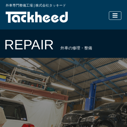
外車専門整備工場 | 株式会社タッキード
横浜の外車
REPAIR
外車の修理・整備