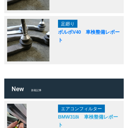
足廻り
ボルボV40 車検整備レポー
ト
New
新着記事
エアコンフィルター
BMW318i 車検整備レポー
ト