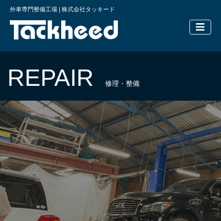
外車専門整備工場 | 株式会社タッキード
横浜の外車
REPAIR
修理・整備