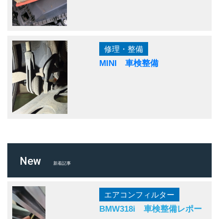
修理・整備
MINI 車検整備
New
新着記事
エアコンフィルター
BMW318i 車検整備レポー