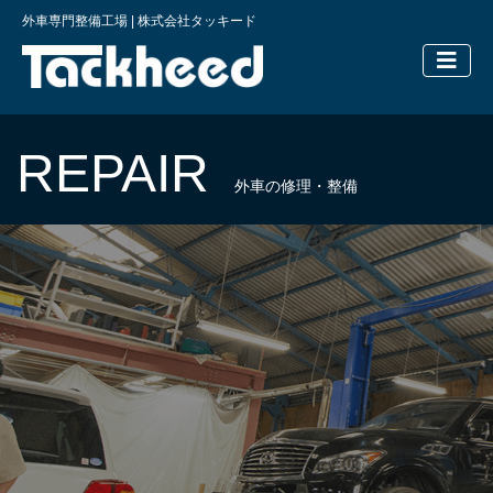
外車専門整備工場 | 株式会社タッキード
横浜の外車
REPAIR
外車の修理・整備