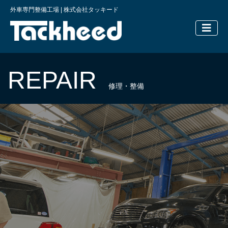
外車専門整備工場 | 株式会社タッキード
横浜の外車
REPAIR
修理・整備