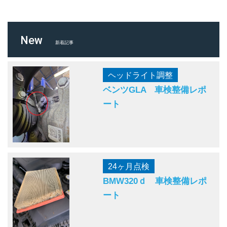
New
新着記事
ヘッドライト調整
ベンツGLA 車検整備レポ
ート
24ヶ月点検
BMW320ｄ 車検整備レポ
ート