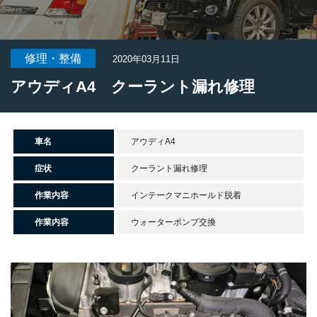
修理・整備
2020年03月11日
アウディA4 クーラント漏れ修理
車名
アウディA4
症状
クーラント漏れ修理
作業内容
インテークマニホールド脱着
作業内容
ウォーターポンプ交換