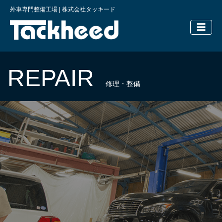
外車専門整備工場 | 株式会社タッキード
横浜の外車
REPAIR
修理・整備