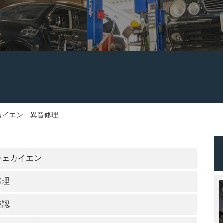
カイエン 異音修理
シェカイエン
修理
確認