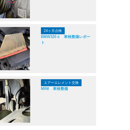
24ヶ月点検
BMW320ｄ 車検整備レポー
ト
エアーエレメント交換
MINI 車検整備