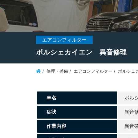
エアコンフィルター
ポルシェカイエン 異音修理
修理・整備
エアコンフィルター
ポルシェ
車名
ポル
症状
異音
作業内容
異音