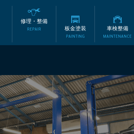
の外車専門整備工場 タッ
修理・整備
板金塗装
車検整備
REPAIR
PAINTING
MAINTENANCE