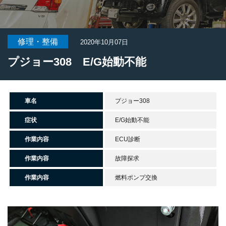
修理・整備
2020年10月07日
プジョー308 E/G始動不能
車名
プジョー308
症状
E/G始動不能
作業内容
ECU診断
作業内容
故障探求
作業内容
燃料ポンプ交換