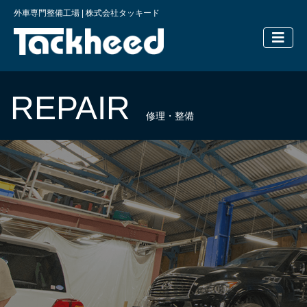
外車専門整備工場 | 株式会社タッキード
横浜の外車
REPAIR
修理・整備