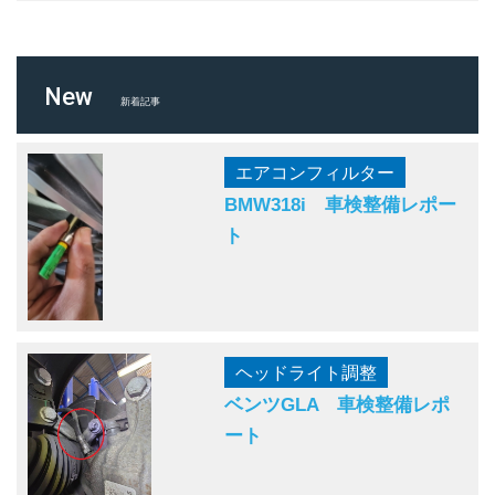
New
新着記事
エアコンフィルター
BMW318i 車検整備レポー
ト
ヘッドライト調整
ベンツGLA 車検整備レポ
ート