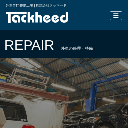
外車専門整備工場 | 株式会社タッキード
横浜の外車
REPAIR
外車の修理・整備