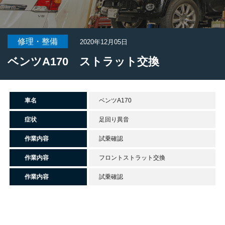
修理・整備
2020年12月05日
ベンツA170 ストラット交換
車名
ベンツA170
症状
足回り異音
作業内容
試乗確認
作業内容
フロントストラット交換
作業内容
試乗確認