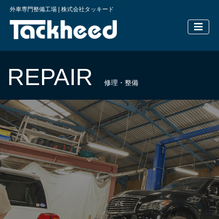
外車専門整備工場 | 株式会社タッキード
横浜の外車
REPAIR
修理・整備