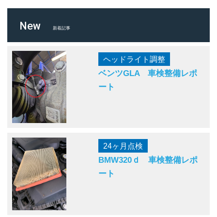
New
新着記事
ヘッドライト調整
ベンツGLA 車検整備レポ
ート
24ヶ月点検
BMW320ｄ 車検整備レポ
ート