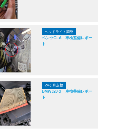
ヘッドライト調整
ベンツGLA 車検整備レポー
ト
24ヶ月点検
BMW320ｄ 車検整備レポー
ト