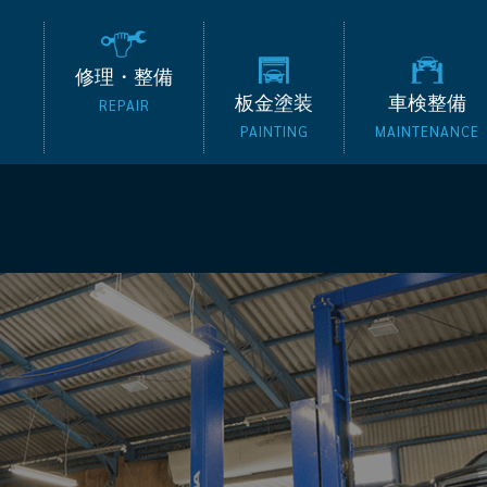
の外車専門整備工場 タッ
修理・整備
板金塗装
車検整備
REPAIR
PAINTING
MAINTENANCE