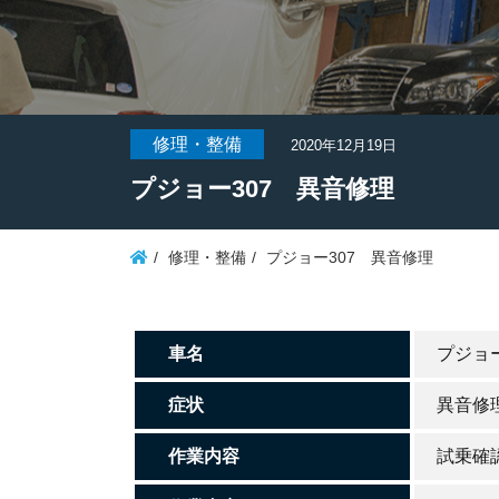
修理・整備
2020年12月19日
プジョー307 異音修理
修理・整備
プジョー307 異音修理
車名
プジョー
症状
異音修
作業内容
試乗確