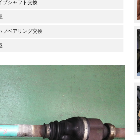
イブシャフト交換
認
ハブベアリング交換
認