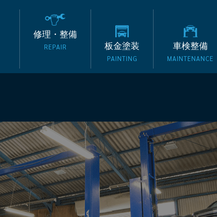
の外車専門整備工場 タッ
修理・整備
板金塗装
車検整備
REPAIR
PAINTING
MAINTENANCE