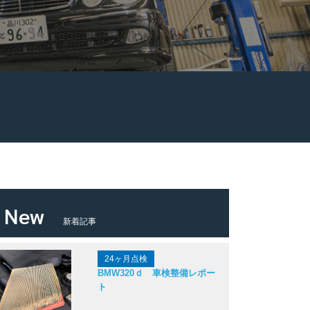
New
新着記事
24ヶ月点検
BMW320ｄ 車検整備レポー
ト