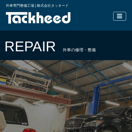
外車専門整備工場 | 株式会社タッキード
横浜の外車
REPAIR
外車の修理・整備