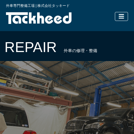
外車専門整備工場 | 株式会社タッキード
横浜の外車
REPAIR
外車の修理・整備