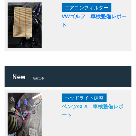
エアコンフィルター
VWゴルフ 車検整備レポー
ト
New
新着記事
ヘッドライト調整
ベンツGLA 車検整備レポ
ート