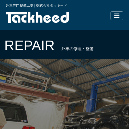
外車専門整備工場 | 株式会社タッキード
横浜の外車
REPAIR
外車の修理・整備