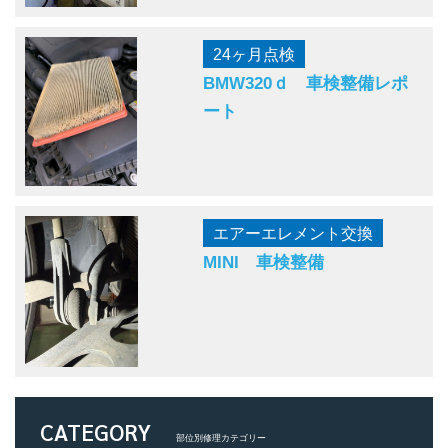
24ヶ月点検
BMW320ｄ 車検整備レポ
ート
エアーエレメント交換
MINI 車検整備
CATEGORY
部位別修理カテゴリー