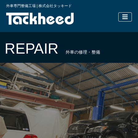
外車専門整備工場 | 株式会社タッキード
横浜の外車
REPAIR
外車の修理・整備