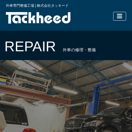
外車専門整備工場 | 株式会社タッキード
横浜の外車
REPAIR
外車の修理・整備