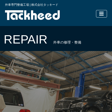
外車専門整備工場 | 株式会社タッキード
横浜の外車
REPAIR
外車の修理・整備