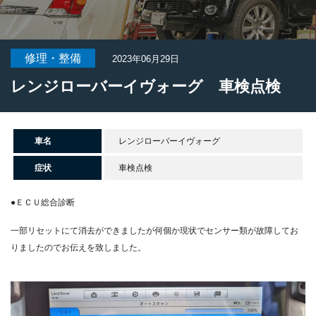
修理・整備
2023年06月29日
レンジローバーイヴォーグ 車検点検
車名
レンジローバーイヴォーグ
症状
車検点検
●ＥＣＵ総合診断
一部リセットにて消去ができましたが何個か現状でセンサー類が故障してお
りましたのでお伝えを致しました。