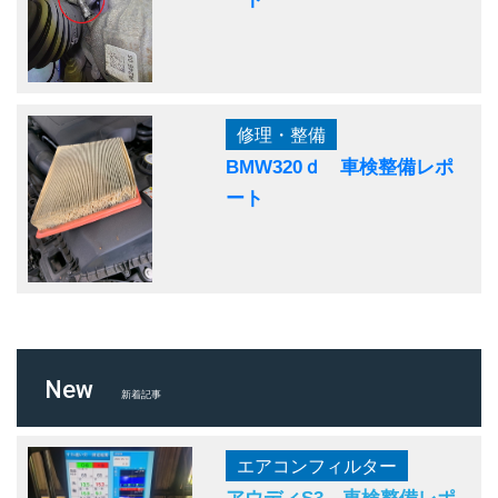
修理・整備
BMW320ｄ 車検整備レポ
ート
New
新着記事
エアコンフィルター
アウディS3 車検整備レポ