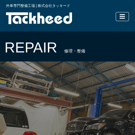
外車専門整備工場 | 株式会社タッキード
横浜の外車
REPAIR
修理・整備