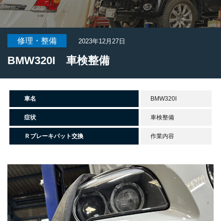
修理・整備
2023年12月27日
BMW320I 車検整備
車名
BMW320I
症状
車検整備
Ｒブレーキパット交換
作業内容