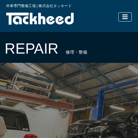
外車専門整備工場 | 株式会社タッキード
横浜の外車
REPAIR
修理・整備