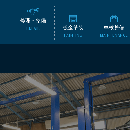
の外車専門整備工場 タッ
修理・整備
板金塗装
車検整備
REPAIR
PAINTING
MAINTENANCE