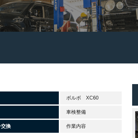
ボルボ XC60
車検整備
ー交換
作業内容