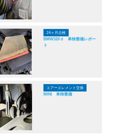
24ヶ月点検
BMW320ｄ 車検整備レポー
ト
エアーエレメント交換
MINI 車検整備