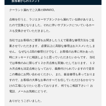
担当者からのコメント
クーラント漏れでご入庫のBMWX3。
点検を行うと、ラジエターサブタンクから漏れている跡がありまし
たので交換となりました。それに伴いサブタンクについているホー
スも交換させていただきました。
当社ではお客様のご要望をお聞きしたうえで最適な修理方法をご提
案させていただきます。
必要以上に高額な修理はおススメいたしま
せん。
なぜなら1回の修理だけでなく、お客様のお車に何かあった
時にタッキードに相談しようと思っていただきたいからです。
当社
では車検のみに限らず１２か月点検も実施いたしております。
１２
カ月点検も法定点検となっており、義務付けられていますので是非
この機会にお問い合わせください。
また、鈑金修理も承っておりま
すので、お客様の大事なお車のすべてを任していただけるかかりつ
けの工場になりたいと思っております。
何でもご相談下さい！
お
電話、メールお気軽にどうぞ。
ありがとうございました。