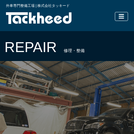
外車専門整備工場 | 株式会社タッキード
横浜の外車
REPAIR
修理・整備