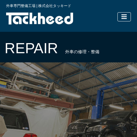
外車専門整備工場 | 株式会社タッキード
横浜の外車
REPAIR
外車の修理・整備