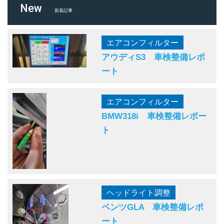
New
新着記事
エアコンフィルター
アウディS3 車検整備レポ
ート
エアコンフィルター
BMW318i 車検整備レポー
ト
ヘッドライト調整
ベンツGLA 車検整備レポ
ート