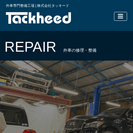
外車専門整備工場 | 株式会社タッキード
横浜の外車
REPAIR
外車の修理・整備