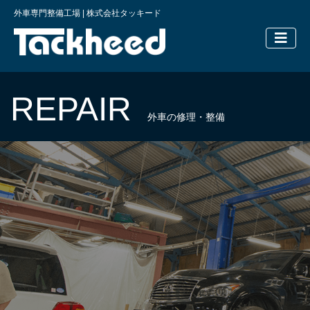
外車専門整備工場 | 株式会社タッキード
横浜の外車
REPAIR
外車の修理・整備