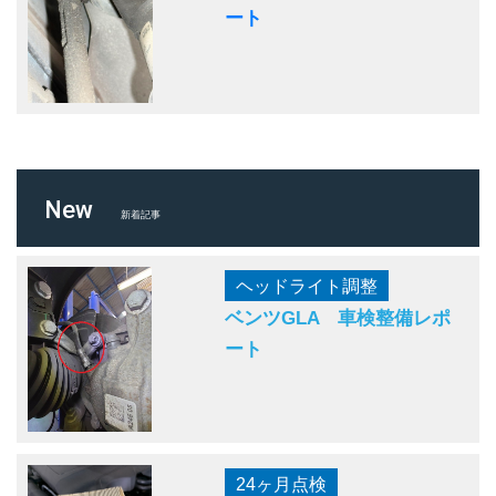
ート
New
新着記事
ヘッドライト調整
ベンツGLA 車検整備レポ
ート
24ヶ月点検