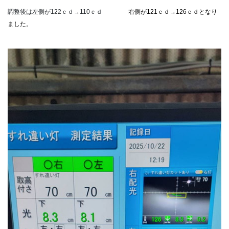
調整後は左側が122ｃｄ→110ｃｄ
右側が121ｃｄ→126ｃｄとなり
ました。