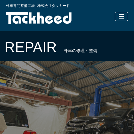
外車専門整備工場 | 株式会社タッキード
横浜の外車
REPAIR
外車の修理・整備