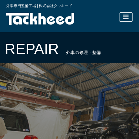
外車専門整備工場 | 株式会社タッキード
横浜の外車
REPAIR
外車の修理・整備