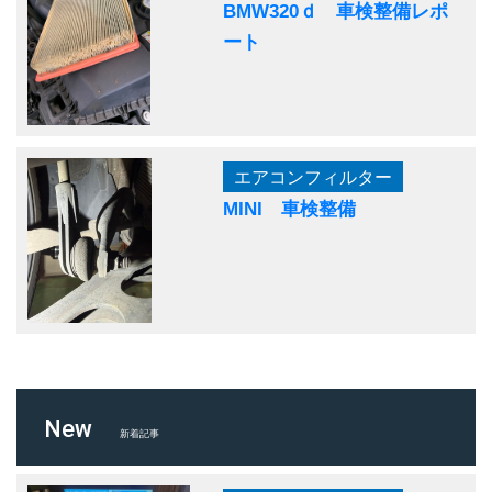
BMW320ｄ 車検整備レポ
ート
エアコンフィルター
MINI 車検整備
New
新着記事