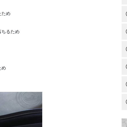
たため
落ちるため
ため