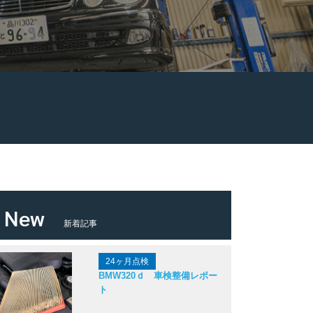
New
新着記事
24ヶ月点検
BMW320ｄ 車検整備レポー
ト