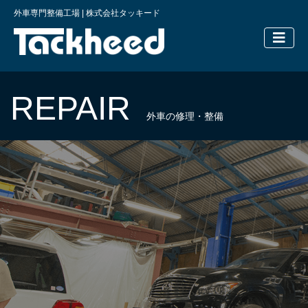
外車専門整備工場 | 株式会社タッキード
横浜の外車
REPAIR
外車の修理・整備