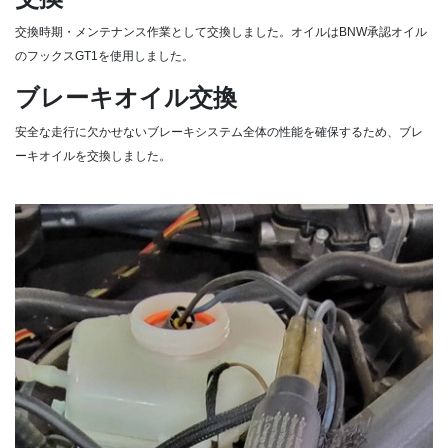
交換時期・メンテナンス作業として交換しました。オイルはBNW承認オイル
のフックスGT1を使用しました。
ブレーキオイル交換
安全な走行に欠かせないブレーキシステム全体の性能を確保するため、ブレ
ーキオイルを交換しました。