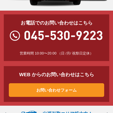
お電話でのお問い合わせはこちら
営業時間 10:00〜20:00 （日 /月/ 祝祭日定休）
WEB からのお問い合わせはこちら
お問い合わせフォーム