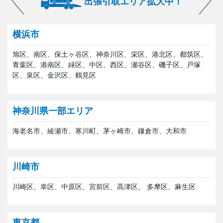
出張引取エリア拡大中！
横浜市
旭区、南区、保土ヶ谷区、神奈川区、栄区、港北区、都筑区、
青葉区、港南区、緑区、中区、西区、瀬谷区、磯子区、戸塚
区、泉区、金沢区、鶴見区
神奈川県一部エリア
海老名市、綾瀬市、寒川町、茅ヶ崎市、鎌倉市、大和市
川崎市
川崎区、幸区、中原区、宮前区、高津区、 多摩区、麻生区
東京都