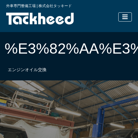
外車専門整備工場 | 株式会社タッキード
横浜の外車
%E3%82%AA%E3
エンジンオイル交換