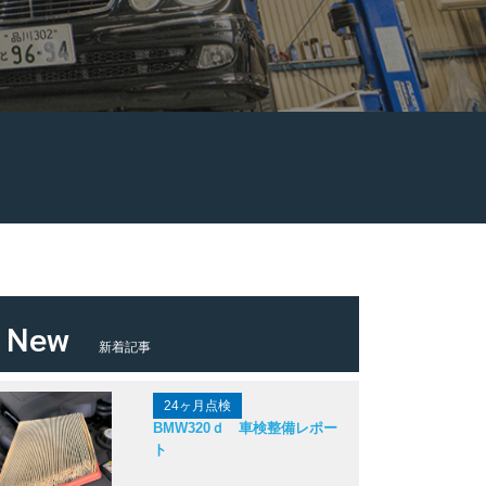
New
新着記事
24ヶ月点検
BMW320ｄ 車検整備レポー
ト