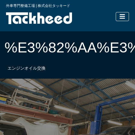
外車専門整備工場 | 株式会社タッキード
横浜の外車
%E3%82%AA%E3
エンジンオイル交換