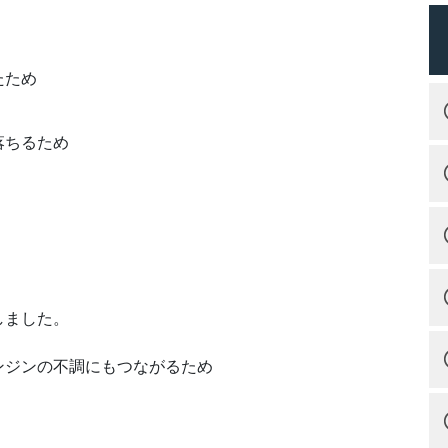
たため
落ちるため
しました。
ンジンの不調にもつながるため