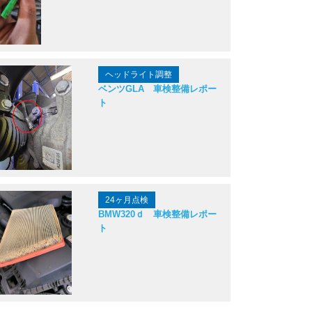
ヘッドライト調整
ベンツGLA 車検整備レポー
ト
24ヶ月点検
BMW320ｄ 車検整備レポー
ト