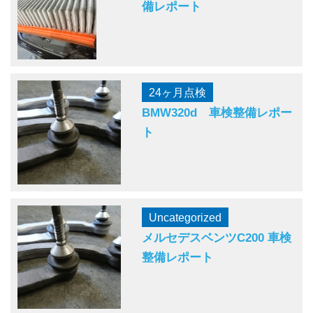
備レポート
24ヶ月点検
BMW320d 車検整備レポー
ト
Uncategorized
メルセデスベンツC200 車検
整備レポート