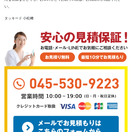
い。
タッキード 小松﨑