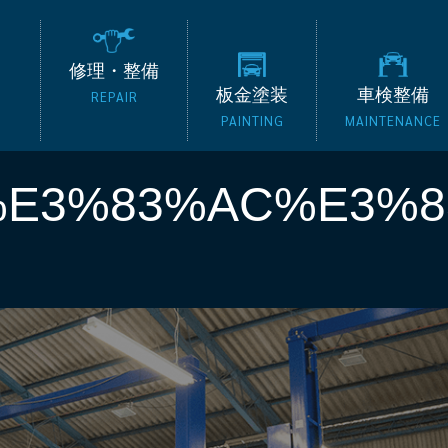
の外車専門整備工場 タッ
修理・整備
板金塗装
車検整備
REPAIR
PAINTING
MAINTENANCE
%E3%83%AC%E3%