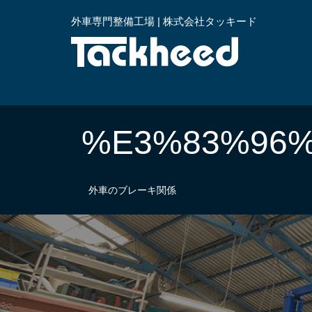
外車専門整備工場 | 株式会社タッキード
横浜
%E3%83%96
外車のブレーキ関係