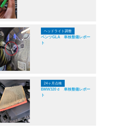
ヘッドライト調整
ベンツGLA 車検整備レポー
ト
24ヶ月点検
BMW320ｄ 車検整備レポー
ト