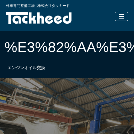
外車専門整備工場 | 株式会社タッキード
横浜の外車
%E3%82%AA%E3
エンジンオイル交換