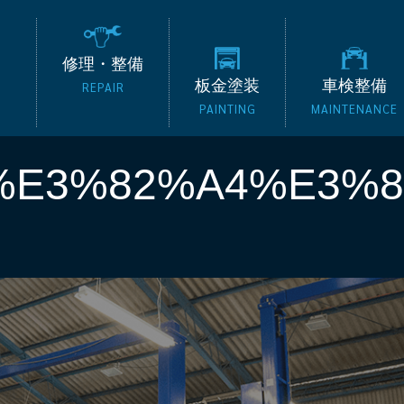
の外車専門整備工場 タッ
修理・整備
板金塗装
車検整備
REPAIR
PAINTING
MAINTENANCE
%E3%82%A4%E3%8