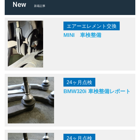
New
新着記事
エアーエレメント交換
MINI 車検整備
24ヶ月点検
BMW320i 車検整備レポート
24ヶ月点検