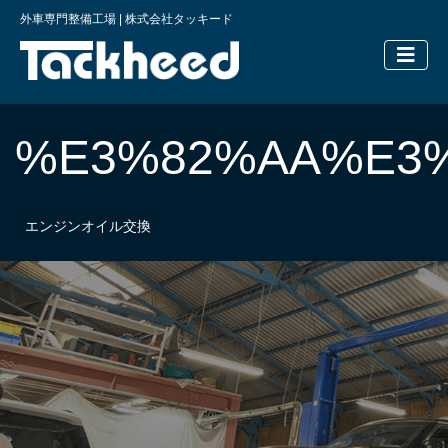
外車専門整備工場 | 株式会社タッキード
横浜の外車
%E3%82%AA%E3
エンジンオイル交換