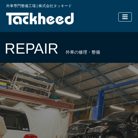
外車専門整備工場 | 株式会社タッキード
横浜の外車
REPAIR
外車の修理・整備