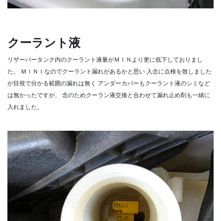
クーラント液
リザーバータンク内のクーラント液量がＭＩＮより更に低下しておりまし
た。
ＭＩＮＩなのでクーラント漏れがあるかと思い
入念に点検を致しました
が目視で分かる範囲の漏れは無く
アンダーカバーもクーラント液のシミなど
は無かったですが、
念のためクーラン液交換と合わせて漏れ止め剤も一緒に
入れました。