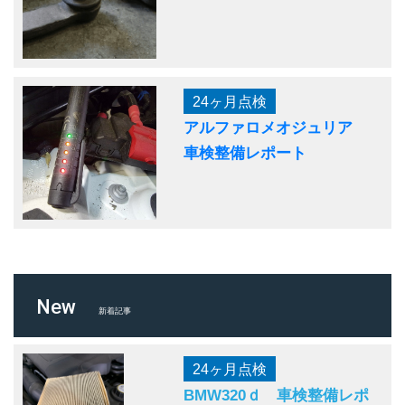
24ヶ月点検
アルファロメオジュリア
車検整備レポート
New
新着記事
24ヶ月点検
BMW320ｄ 車検整備レポ