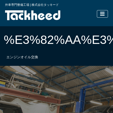
外車専門整備工場 | 株式会社タッキード
横浜の外車
%E3%82%AA%E3
エンジンオイル交換