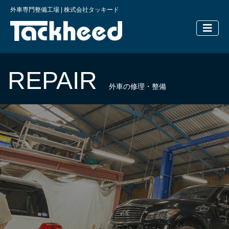
外車専門整備工場 | 株式会社タッキード
横浜の外車
REPAIR
外車の修理・整備