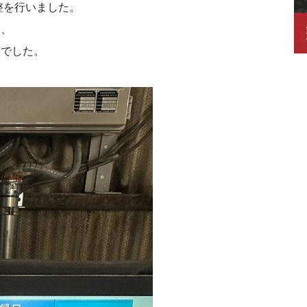
整を行いました。
d、
態でした。