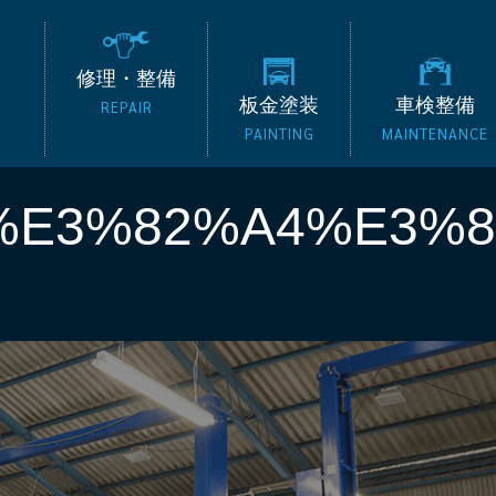
の外車専門整備工場 タッ
修理・整備
板金塗装
車検整備
REPAIR
PAINTING
MAINTENANCE
%E3%82%A4%E3%8