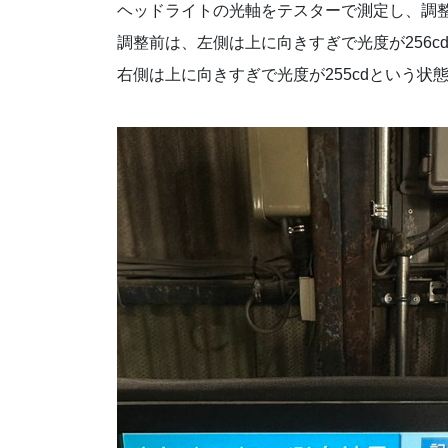
ヘッドライトの光軸をテスターで測定し、調
調整前は、左側は上に向きすぎで光度が256c
右側は上に向きすぎで光度が255cdという状