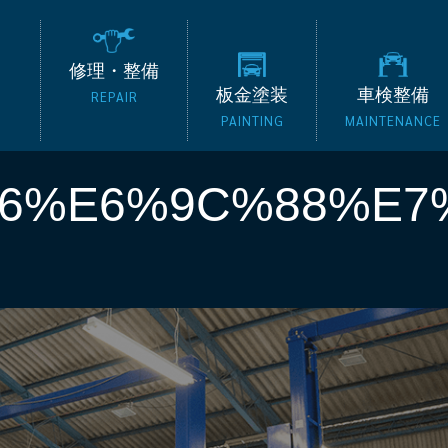
の外車専門整備工場 タッ
修理・整備
板金塗装
車検整備
REPAIR
PAINTING
MAINTENANCE
B6%E6%9C%88%E7