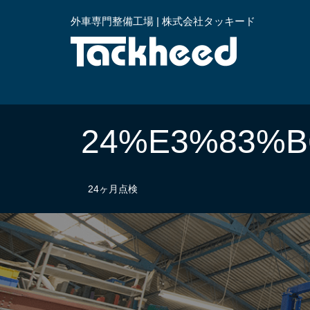
外車専門整備工場 | 株式会社タッキード
横浜
24%E3%83%
24ヶ月点検